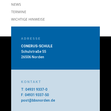
NEWS
TERMINE
WICHTIGE HINWEISE
ADRESSE
CONERUS-SCHULE
Schulstraße 55
26506 Norden
KONTAKT
T: 04931 9337-0
F: 04931 9337-50
post@bbsnorden.de